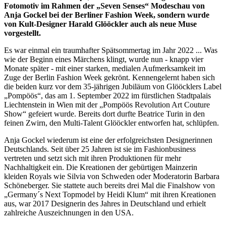
Fotomotiv im Rahmen der „Seven Senses“ Modeschau von
Anja Gockel bei der Berliner Fashion Week, sondern wurde
von Kult-Designer Harald Glööckler auch als neue Muse
vorgestellt.
Es war einmal ein traumhafter Spätsommertag im Jahr 2022 ... Was
wie der Beginn eines Märchens klingt, wurde nun - knapp vier
Monate später - mit einer starken, medialen Aufmerksamkeit im
Zuge der Berlin Fashion Week gekrönt. Kennengelernt haben sich
die beiden kurz vor dem 35-jährigen Jubiläum von Glööcklers Label
„Pompöös“, das am 1. September 2022 im fürstlichen Stadtpalais
Liechtenstein in Wien mit der „Pompöös Revolution Art Couture
Show“ gefeiert wurde. Bereits dort durfte Beatrice Turin in den
feinen Zwirn, den Multi-Talent Glööckler entworfen hat, schlüpfen.
Anja Gockel wiederum ist eine der erfolgreichsten Designerinnen
Deutschlands. Seit über 25 Jahren ist sie im Fashionbusiness
vertreten und setzt sich mit ihren Produktionen für mehr
Nachhaltigkeit ein. Die Kreationen der gebürtigen Mainzerin
kleiden Royals wie Silvia von Schweden oder Moderatorin Barbara
Schöneberger. Sie stattete auch bereits drei Mal die Finalshow von
„Germany´s Next Topmodel by Heidi Klum“ mit ihren Kreationen
aus, war 2017 Designerin des Jahres in Deutschland und erhielt
zahlreiche Auszeichnungen in den USA.