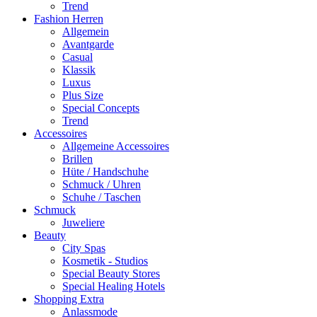
Trend
Fashion Herren
Allgemein
Avantgarde
Casual
Klassik
Luxus
Plus Size
Special Concepts
Trend
Accessoires
Allgemeine Accessoires
Brillen
Hüte / Handschuhe
Schmuck / Uhren
Schuhe / Taschen
Schmuck
Juweliere
Beauty
City Spas
Kosmetik - Studios
Special Beauty Stores
Special Healing Hotels
Shopping Extra
Anlassmode