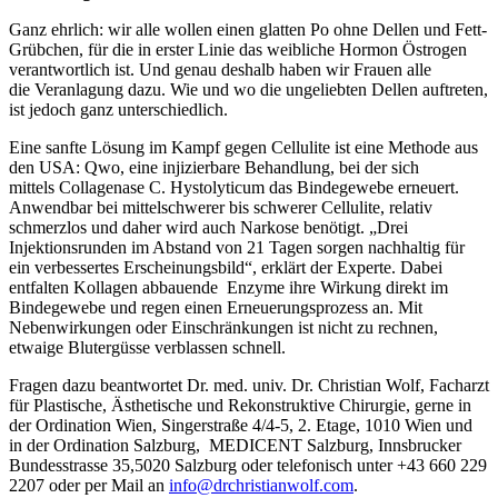
Ganz ehrlich: wir alle wollen einen glatten Po ohne Dellen und Fett-
Grübchen, für die in erster Linie das weibliche Hormon Östrogen
verantwortlich ist. Und genau deshalb haben wir Frauen alle
die Veranlagung dazu. Wie und wo die ungeliebten Dellen auftreten,
ist jedoch ganz unterschiedlich.
Eine sanfte Lösung im Kampf gegen Cellulite ist eine Methode aus
den USA: Qwo, eine injizierbare Behandlung, bei der sich
mittels Collagenase C. Hystolyticum das Bindegewebe erneuert.
Anwendbar bei mittelschwerer bis schwerer Cellulite, relativ
schmerzlos und daher wird auch Narkose benötigt. „Drei
Injektionsrunden im Abstand von 21 Tagen sorgen nachhaltig für
ein verbessertes Erscheinungsbild“, erklärt der Experte. Dabei
entfalten Kollagen abbauende Enzyme ihre Wirkung direkt im
Bindegewebe und regen einen Erneuerungsprozess an. Mit
Nebenwirkungen oder Einschränkungen ist nicht zu rechnen,
etwaige Blutergüsse verblassen schnell.
Fragen dazu beantwortet Dr. med. univ. Dr. Christian Wolf, Facharzt
für Plastische, Ästhetische und Rekonstruktive Chirurgie, gerne in
der Ordination Wien, Singerstraße 4/4-5, 2. Etage, 1010 Wien und
in der Ordination Salzburg, MEDICENT Salzburg, Innsbrucker
Bundesstrasse 35,5020 Salzburg oder telefonisch unter +43 660 229
2207 oder per Mail an
info@drchristianwolf.com
.