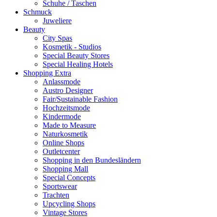
Schuhe / Taschen
Schmuck
Juweliere
Beauty
City Spas
Kosmetik - Studios
Special Beauty Stores
Special Healing Hotels
Shopping Extra
Anlassmode
Austro Designer
Fair/Sustainable Fashion
Hochzeitsmode
Kindermode
Made to Measure
Naturkosmetik
Online Shops
Outletcenter
Shopping in den Bundesländern
Shopping Mall
Special Concepts
Sportswear
Trachten
Upcycling Shops
Vintage Stores