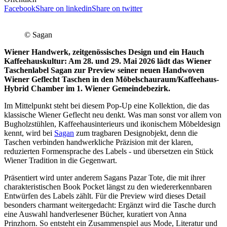
Facebook
Share on linkedin
Share on twitter
© Sagan
Wiener Handwerk, zeitgenössisches Design und ein Hauch
Kaffeehauskultur: Am
28. und 29. Mai 2026
lädt das Wiener
Taschenlabel
Sagan
zur Preview seiner neuen
Handwoven
Wiener Geflecht Taschen
in den Möbelschauraum/Kaffeehaus-
Hybrid
Chamber
im 1. Wiener Gemeindebezirk.
Im Mittelpunkt steht bei diesem Pop-Up eine Kollektion, die das
klassische Wiener Geflecht neu denkt. Was man sonst vor allem von
Bugholzstühlen, Kaffeehausinterieurs und ikonischem Möbeldesign
kennt, wird bei
Sagan
zum tragbaren Designobjekt, denn die
Taschen verbinden handwerkliche Präzision mit der klaren,
reduzierten Formensprache des Labels - und übersetzen ein Stück
Wiener Tradition in die Gegenwart.
Präsentiert wird unter anderem Sagans Pazar Tote, die mit ihrer
charakteristischen Book Pocket längst zu den wiedererkennbaren
Entwürfen des Labels zählt. Für die Preview wird dieses Detail
besonders charmant weitergedacht: Ergänzt wird die Tasche durch
eine Auswahl handverlesener Bücher, kuratiert von Anna
Prinzhorn. So entsteht ein Zusammenspiel aus Mode, Literatur und