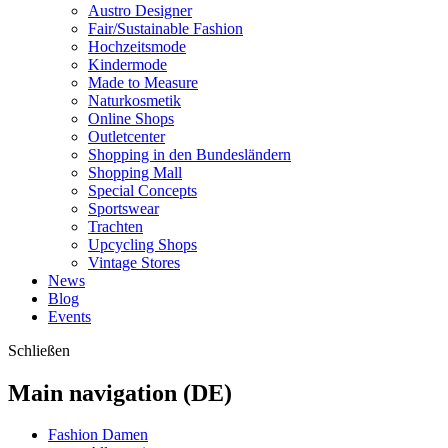
Austro Designer
Fair/Sustainable Fashion
Hochzeitsmode
Kindermode
Made to Measure
Naturkosmetik
Online Shops
Outletcenter
Shopping in den Bundesländern
Shopping Mall
Special Concepts
Sportswear
Trachten
Upcycling Shops
Vintage Stores
News
Blog
Events
Schließen
Main navigation (DE)
Fashion Damen