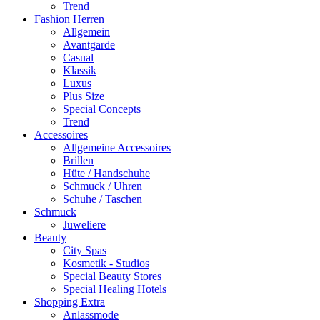
Trend
Fashion Herren
Allgemein
Avantgarde
Casual
Klassik
Luxus
Plus Size
Special Concepts
Trend
Accessoires
Allgemeine Accessoires
Brillen
Hüte / Handschuhe
Schmuck / Uhren
Schuhe / Taschen
Schmuck
Juweliere
Beauty
City Spas
Kosmetik - Studios
Special Beauty Stores
Special Healing Hotels
Shopping Extra
Anlassmode