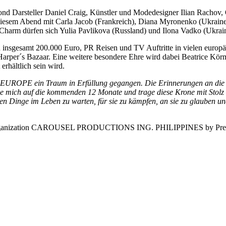
ond Darsteller Daniel Craig, Künstler und Modedesigner Ilian Rachov
diesem Abend mit Carla Jacob (Frankreich), Diana Myronenko (Ukraine)
arm dürfen sich Yulia Pavlikova (Russland) und Ilona Vadko (Ukrain
nsgesamt 200.000 Euro, PR Reisen und TV Auftritte in vielen europä
Harper´s Bazaar. Eine weitere besondere Ehre wird dabei Beatrice Kör
rhältlich sein wird.
MISS EUROPE ein Traum in Erfüllung gegangen. Die Erinnerungen an di
e mich auf die kommenden 12 Monate und trage diese Krone mit Stolz –
sten Dinge im Leben zu warten, für sie zu kämpfen, an sie zu glauben u
th Organization CAROUSEL PRODUCTIONS ING. PHILIPPINES by Presid