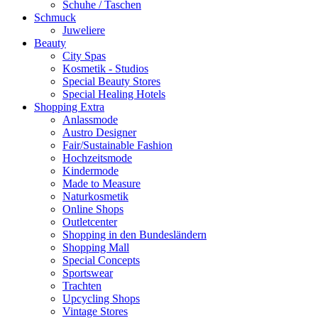
Schuhe / Taschen
Schmuck
Juweliere
Beauty
City Spas
Kosmetik - Studios
Special Beauty Stores
Special Healing Hotels
Shopping Extra
Anlassmode
Austro Designer
Fair/Sustainable Fashion
Hochzeitsmode
Kindermode
Made to Measure
Naturkosmetik
Online Shops
Outletcenter
Shopping in den Bundesländern
Shopping Mall
Special Concepts
Sportswear
Trachten
Upcycling Shops
Vintage Stores