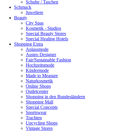
Schuhe / Taschen
Schmuck
Juweliere
Beauty
City Spas
Kosmetik - Studios
Special Beauty Stores
Special Healing Hotels
Shopping Extra
Anlassmode
Austro Designer
Fair/Sustainable Fashion
Hochzeitsmode
Kindermode
Made to Measure
Naturkosmetik
Online Shops
Outletcenter
Shopping in den Bundesländern
Shopping Mall
Special Concepts
Sportswear
Trachten
Upcycling Shops
Vintage Stores