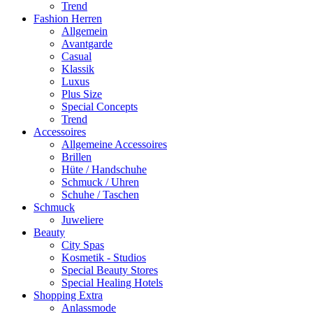
Trend
Fashion Herren
Allgemein
Avantgarde
Casual
Klassik
Luxus
Plus Size
Special Concepts
Trend
Accessoires
Allgemeine Accessoires
Brillen
Hüte / Handschuhe
Schmuck / Uhren
Schuhe / Taschen
Schmuck
Juweliere
Beauty
City Spas
Kosmetik - Studios
Special Beauty Stores
Special Healing Hotels
Shopping Extra
Anlassmode