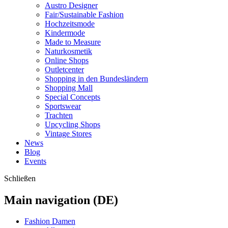
Austro Designer
Fair/Sustainable Fashion
Hochzeitsmode
Kindermode
Made to Measure
Naturkosmetik
Online Shops
Outletcenter
Shopping in den Bundesländern
Shopping Mall
Special Concepts
Sportswear
Trachten
Upcycling Shops
Vintage Stores
News
Blog
Events
Schließen
Main navigation (DE)
Fashion Damen