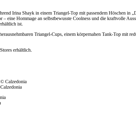
ährend Irina Shayk in einem Triangel-Top mit passendem Höschen in „D
vor – eine Hommage an selbstbewusste Coolness und die kraftvolle Ausst
hältlich ist.
 herausnehmbaren Triangel-Cups, einem körpernahen Tank-Top mit redu
tores erhältlich.
 Calzedonia
a