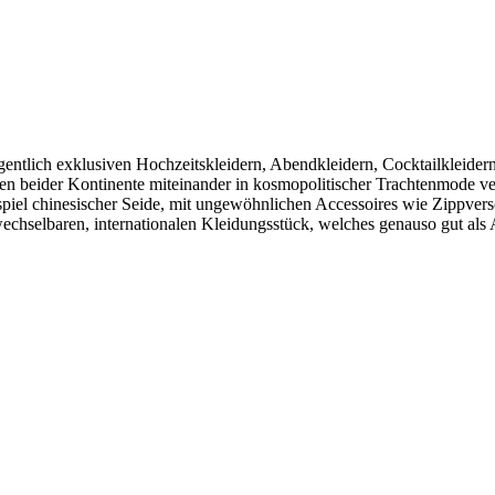
gentlich exklusiven Hochzeitskleidern, Abendkleidern, Cocktailkleidern
uren beider Kontinente miteinander in kosmopolitischer Trachtenmode ve
spiel chinesischer Seide, mit ungewöhnlichen Accessoires wie Zippve
rwechselbaren, internationalen Kleidungsstück, welches genauso gut a