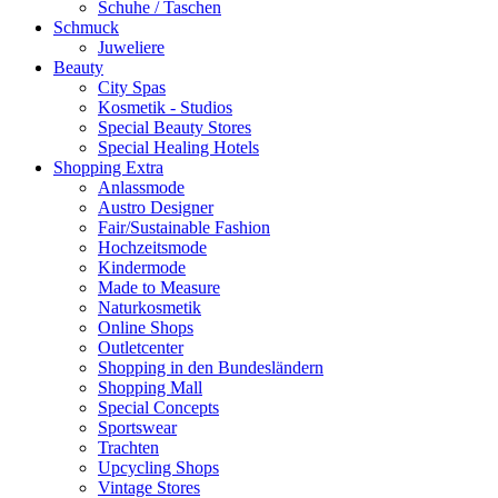
Schuhe / Taschen
Schmuck
Juweliere
Beauty
City Spas
Kosmetik - Studios
Special Beauty Stores
Special Healing Hotels
Shopping Extra
Anlassmode
Austro Designer
Fair/Sustainable Fashion
Hochzeitsmode
Kindermode
Made to Measure
Naturkosmetik
Online Shops
Outletcenter
Shopping in den Bundesländern
Shopping Mall
Special Concepts
Sportswear
Trachten
Upcycling Shops
Vintage Stores