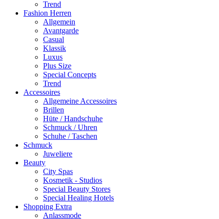
Trend
Fashion Herren
Allgemein
Avantgarde
Casual
Klassik
Luxus
Plus Size
Special Concepts
Trend
Accessoires
Allgemeine Accessoires
Brillen
Hüte / Handschuhe
Schmuck / Uhren
Schuhe / Taschen
Schmuck
Juweliere
Beauty
City Spas
Kosmetik - Studios
Special Beauty Stores
Special Healing Hotels
Shopping Extra
Anlassmode