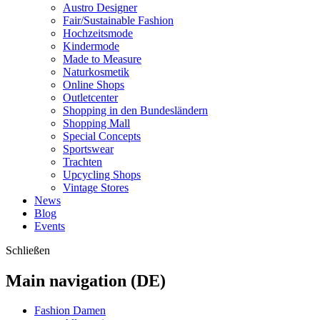
Austro Designer
Fair/Sustainable Fashion
Hochzeitsmode
Kindermode
Made to Measure
Naturkosmetik
Online Shops
Outletcenter
Shopping in den Bundesländern
Shopping Mall
Special Concepts
Sportswear
Trachten
Upcycling Shops
Vintage Stores
News
Blog
Events
Schließen
Main navigation (DE)
Fashion Damen