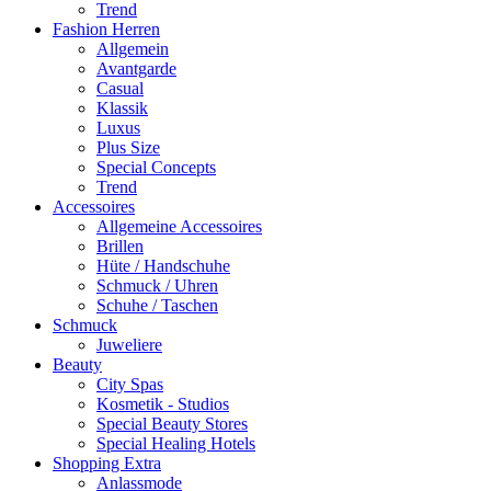
Trend
Fashion Herren
Allgemein
Avantgarde
Casual
Klassik
Luxus
Plus Size
Special Concepts
Trend
Accessoires
Allgemeine Accessoires
Brillen
Hüte / Handschuhe
Schmuck / Uhren
Schuhe / Taschen
Schmuck
Juweliere
Beauty
City Spas
Kosmetik - Studios
Special Beauty Stores
Special Healing Hotels
Shopping Extra
Anlassmode