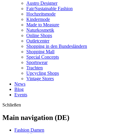
Austro Designer
Fair/Sustainable Fashion
Hochzeitsmode
Kindermode
Made to Measure
Naturkosmetik
Online Shops
Outletcenter
Shopping in den Bundesländern
Shopping Mall
Special Concepts
Sportswear
Trachten
Upcycling Shops
Vintage Stores
News
Blog
Events
Schließen
Main navigation (DE)
Fashion Damen