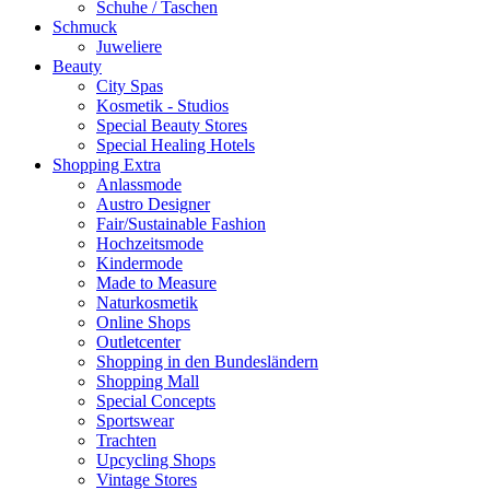
Schuhe / Taschen
Schmuck
Juweliere
Beauty
City Spas
Kosmetik - Studios
Special Beauty Stores
Special Healing Hotels
Shopping Extra
Anlassmode
Austro Designer
Fair/Sustainable Fashion
Hochzeitsmode
Kindermode
Made to Measure
Naturkosmetik
Online Shops
Outletcenter
Shopping in den Bundesländern
Shopping Mall
Special Concepts
Sportswear
Trachten
Upcycling Shops
Vintage Stores