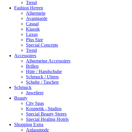
Trend
Fashion Herren
Allgemein
Avantgarde
Casual
Klassik
Luxus
Plus Size
Special Concepts
Trend
Accessoires
Allgemeine Accessoires
Brillen
Hüte / Handschuhe
Schmuck / Uhren
Schuhe / Taschen
Schmuck
Juweliere
Beauty
City Spas
Kosmetik - Studios
Special Beauty Stores
Special Healing Hotels
Shopping Extra
Anlassmode