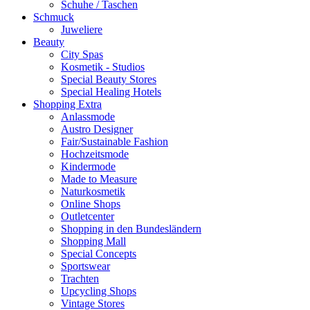
Schuhe / Taschen
Schmuck
Juweliere
Beauty
City Spas
Kosmetik - Studios
Special Beauty Stores
Special Healing Hotels
Shopping Extra
Anlassmode
Austro Designer
Fair/Sustainable Fashion
Hochzeitsmode
Kindermode
Made to Measure
Naturkosmetik
Online Shops
Outletcenter
Shopping in den Bundesländern
Shopping Mall
Special Concepts
Sportswear
Trachten
Upcycling Shops
Vintage Stores