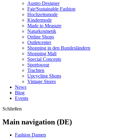
Austro Designer
Fair/Sustainable Fashion
Hochzeitsmode
Kindermode
Made to Measure
Naturkosmetik
Online Shops
Outletcenter
Shopping in den Bundesländern
Shopping Mall
Special Concepts
Sportswear
Trachten
Upcycling Shops
Vintage Stores
News
Blog
Events
Schließen
Main navigation (DE)
Fashion Damen